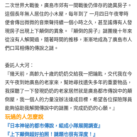
二次世界大戰後，廣島市郊有一間戰後仍倖存的詭異房子。
這個長年無人居住的小木屋，每年到了 一月四日午夜零時
便會傳出微微的音樂聲持續一個小時之久，甚至謠傳有人發
現房子出現上下顛倒的異象。『顛倒的房子』謎團幾十年來
從沒有人解開過，隨著時間的推移，漸漸地成為了廣島市人
們口耳相傳的傳說之謎。
委託人大河：
『幾天前，高齡九十歲的奶奶交給我一把鑰匙，交代我在今
天午夜到她廣島的老家來，幫她尋找遺失多年的重要物品，
我探聽了一下發現奶奶的老家居然就是廣島都市傳說中的顛
倒屋，我一個人的力量沒辦法達成目標，希望各位探險隊員
能夠協助我解開傳說中的謎團，完成奶奶的心願。』
玩過的人怎麼說
『日本神祕的都市傳說，組成小隊展開調查』
『上下顛倒超好拍照！謎題也很有深度！』