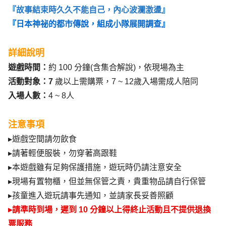
『故事結束時久久不能自己，內心波瀾激盪』
『日本神祕的都市傳說，組成小隊展開調查』
詳細說明
遊戲時間：
約 100 分鐘(含集合解說)，依現場為主
活動對象：7
 歲以上需購票，7 ~ 12歲入場需成人陪同
入場人數：
4 ~ 8人
注意事項
▸
遊戲空間請勿飲食
▸
請著輕便服裝
，
勿穿著高跟鞋
▸
本遊戲雖有足夠保護措施，遊玩時仍請注意安全
▸
現場有置物櫃，但並無保管之責，貴重物品請自行保管
▸
孩童進入遊玩請事先通知，並請家長妥善照顧
▸
請準時到場，遲到 10 分鐘以上得終止活動且不提供退換
票服務