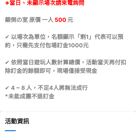
※當日、未顯示場次請來電詢問
顛倒の室 原價 一人
500
元
✔ 以場次為單位，名額顯示「剩1」代表可以預
約，只需先支付包場訂金1000元
✔ 依照當日遊玩人數計算總價，活動當天再付扣
除訂金的餘額即可，現場僅接受現金
✔ 4 ~ 8 人，不足4人將無法成行
*未能成團不退訂金
活動資訊