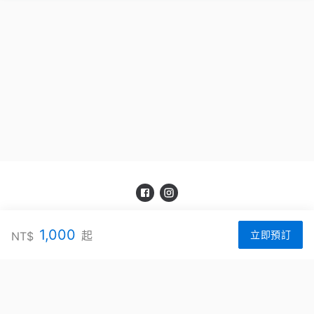
笨蛋工作室
1,000
起
NT$
立即預訂
官網：
https://stupidparticle.com
服務信箱：
stupidparticle.tc@gmail.com
聯絡電話：
+886423211671
地址：
《台中館》台中市西區台灣大道二段186號12樓；《美