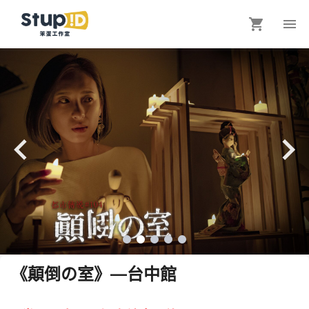
《顛倒の室》—台中館